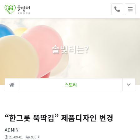
솔빛터는?
스토리
“한그릇 뚝딱김” 제품디자인 변경
ADMIN
21-09-01
933 회